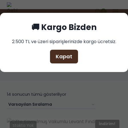
Skip
to
0
🚚 2.500 TL ve üzeri siparişlerinizde kargo ücretsizdir!
content
🚚 Kargo Bizden
2.500 TL ve üzeri siparişlerinizde kargo ücretsiz.
ÖNE ÇIKAN
Kapat
14 sonucun tümü gösteriliyor
İndirim!