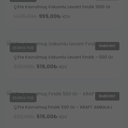
Çifte Kavrulmuş Vakumlu Levant Fındık 1000 Gr
Orijinal
Şu
1.235,00
₺
995,00
₺
KDV
fiyat:
andaki
1.235,00₺.
fiyat:
995,00₺.
İndirim!
Çifte Kavrulmuş Vakumlu Levant Fındık – 500 Gr
Orijinal
Şu
630,00
₺
515,00
₺
KDV
fiyat:
andaki
630,00₺.
fiyat:
515,00₺.
İndirim!
Çifte Kavrulmuş Fındık 500 Gr – KRAFT AMBALAJ
Orijinal
Şu
622,00
₺
515,00
₺
KDV
fiyat:
andaki