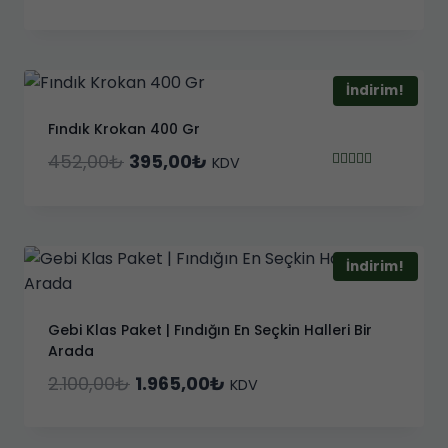
fiyat:
andaki
250,00₺.
fiyat:
205,00₺.
İndirim!
Fındık Krokan 400 Gr
Orijinal
Şu
452,00
₺
395,00
₺
KDV
5 üzerinden
fiyat:
andaki
5.00
oy aldı
452,00₺.
fiyat:
395,00₺.
İndirim!
Gebi Klas Paket | Fındığın En Seçkin Halleri Bir
Arada
Orijinal
Şu
2.100,00
₺
1.965,00
₺
KDV
fiyat:
andaki
2.100,00₺.
fiyat: