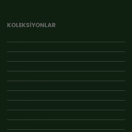
KOLEKSIYONLAR
ÇOK SATANLAR
GEBİ MARKET
GEBİ RAF PREMİUM
JÜT ÇUVAL
KAMPANYA
KAVANOZLU ÜRÜNLER
KRAFT ÜRÜNLER
ÖNE ÇIKAN
VAKUMLU ÜRÜNLER
YENİ ÜRÜNLER