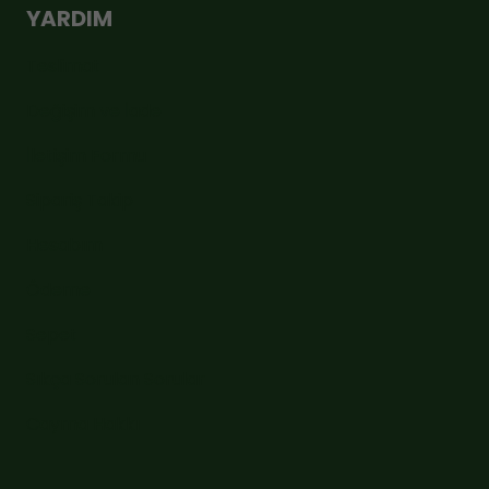
YARDIM
Teslimat
Değişim ve İade
İletişim Formu
Sipariş Takip
Hesabım
Ödeme
Sepet
Sıkça Sorulan Sorular
Cayma Hakkı