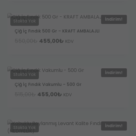
622,00₺.
fiyat:
515,00₺.
İndirim!
Çiğ İç Fındık 500 Gr – KRAFT AMBALAJLI
Orijinal
Şu
550,00
₺
455,00
₺
KDV
fiyat:
andaki
550,00₺.
fiyat:
455,00₺.
İndirim!
Çiğ İç Fındık Vakumlu – 500 Gr
Orijinal
Şu
515,00
₺
455,00
₺
KDV
fiyat:
andaki
515,00₺.
fiyat:
455,00₺.
İndirim!