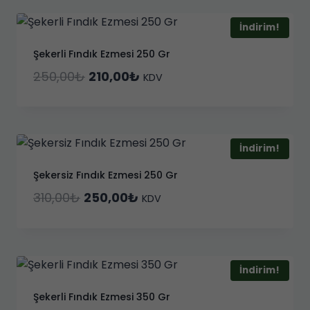
1.965,00₺.
İndirim!
Şekerli Fındık Ezmesi 250 Gr
Orijinal
Şu
250,00
₺
210,00
₺
KDV
fiyat:
andaki
250,00₺.
fiyat:
210,00₺.
İndirim!
Şekersiz Fındık Ezmesi 250 Gr
Orijinal
Şu
310,00
₺
250,00
₺
KDV
fiyat:
andaki
310,00₺.
fiyat:
250,00₺.
İndirim!
Şekerli Fındık Ezmesi 350 Gr