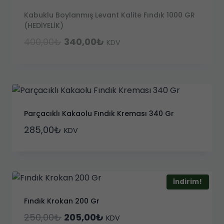
Kabuklu Boylanmış Levant Kalite Fındık 1000 GR
(HEDİYELİK)
Orijinal
Şu
400,00
₺
340,00
₺
KDV
fiyat:
andaki
400,00₺.
fiyat:
340,00₺.
Parçacıklı Kakaolu Fındık Kreması 340 Gr
285,00
₺
KDV
İndirim!
Fındık Krokan 200 Gr
Orijinal
Şu
250,00
₺
205,00
₺
KDV