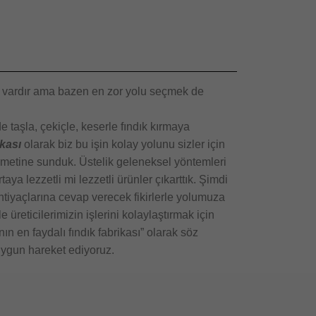
lu vardır ama bazen en zor yolu seçmek de
de taşla, çekiçle, keserle fındık kırmaya
kası
olarak biz bu işin kolay yolunu sizler için
zmetine sunduk. Üstelik geleneksel yöntemleri
rtaya lezzetli mi lezzetli ürünler çıkarttık. Şimdi
tiyaçlarına cevap verecek fikirlerle yolumuza
üreticilerimizin işlerini kolaylaştırmak için
n en faydalı fındık fabrikası” olarak söz
 uygun hareket ediyoruz.