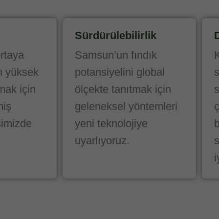
Sürdürülebilirlik
ortaya
Samsun’un fındık
en yüksek
potansiyelini global
mak için
ölçekte tanıtmak için
miş
geleneksel yöntemleri
ç
isimizde
yeni teknolojiye
b
uyarlıyoruz.