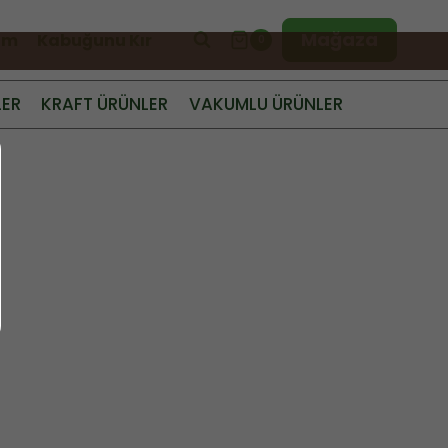
Mağaza
şim
Kabuğunu Kır
0
LER
KRAFT ÜRÜNLER
VAKUMLU ÜRÜNLER