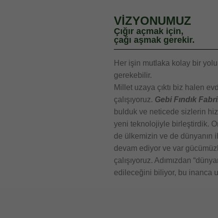
VİZYONUMUZ
Çığır açmak için,
çağı aşmak gerekir.
Her işin mutlaka kolay bir yo
gerekebilir.
Millet uzaya çıktı biz halen ev
çalışıyoruz.
Gebi Fındık Fabri
bulduk ve neticede sizlerin hi
yeni teknolojiyle birleştirdik. O
de ülkemizin ve de dünyanın ih
devam ediyor ve var gücümüzle 
çalışıyoruz. Adımızdan “dünyanı
edileceğini biliyor, bu inanca