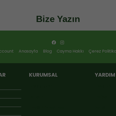
Bize Yazın
ccount
Anasayfa
Blog
Cayma Hakkı
Çerez Politika
AR
KURUMSAL
YARDIM
Hakkımızda
Teslimat
İletişim
Değişim v
M
Üyelik Sözleşmesi
İletişim F