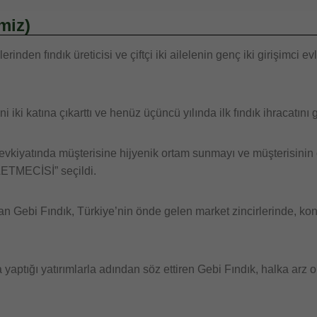
miz)
inden fındık üreticisi ve çiftçi iki ailelenin genç iki girişimci 
i iki katına çıkarttı ve henüz üçüncü yılında ilk fındık ihracatını 
kiyatında müşterisine hijyenik ortam sunmayı ve müşterisinin ç
ETMECİSİ” seçildi.
lan Gebi Fındık, Türkiye’nin önde gelen market zincirlerinde, 
 yaptığı yatırımlarla adından söz ettiren Gebi Fındık, halka arz o