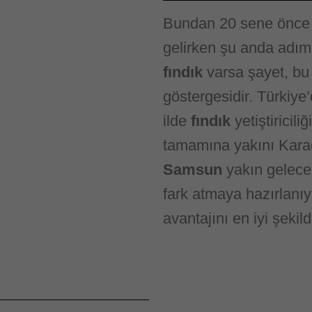
Bundan 20 sene önc
gelirken şu anda adım 
fındık
varsa şayet, bu
göstergesidir. Türkiye
ilde
fındık
yetiştiricili
tamamına yakını Karade
Samsun
yakın gelece
fark atmaya hazırlanıy
avantajını en iyi şeki