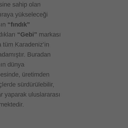
sine sahip olan
 sıraya yükseleceği
şın
“fındık”
dıkları
“Gebi”
markası
a tüm Karadeniz’in
adamıştır. Buradan
nın dünya
esinde, üretimden
erde sürdürülebilir,
lar yaparak uluslararası
mektedir.