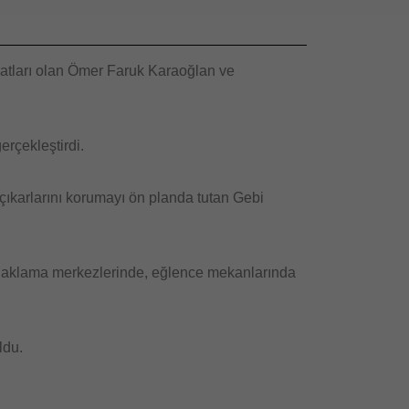
evlatları olan Ömer Faruk Karaoğlan ve
gerçekleştirdi.
ıkarlarını korumayı ön planda tutan Gebi
konaklama merkezlerinde, eğlence mekanlarında
ldu.