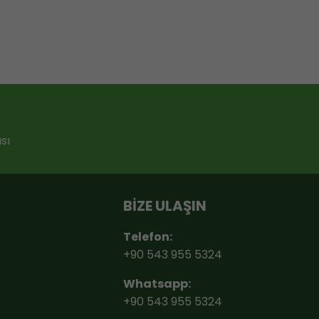
sı
BİZE ULAŞIN
Telefon:
+90 543 955 5324
e İade
Whatsapp:
ormu
+90 543 955 5324