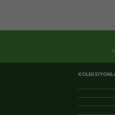
A
KOLEKSIYONL
ÇOK SATANLAR
GEBİ MARKET
GEBİ RAF PREMİU
JÜT ÇUVAL