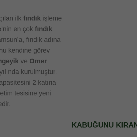
ılan ilk
fındık
işleme
ye’nin en çok
fındık
amsun’a, fındık adına
nu kendine görev
ngeyik
ve
Ömer
yılında kurulmuştur.
apasitesini 2 katına
üretim tesisine yeni
dir.
KABUĞUNU KIRA