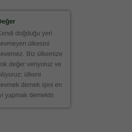
Değer
Kendi doğduğu yeri
sevmeyen ülkesini
sevemez. Biz ülkemize
ok değer veriyoruz ve
iliyoruz; ülkeni
sevmek demek işini en
iyi yapmak demektir.