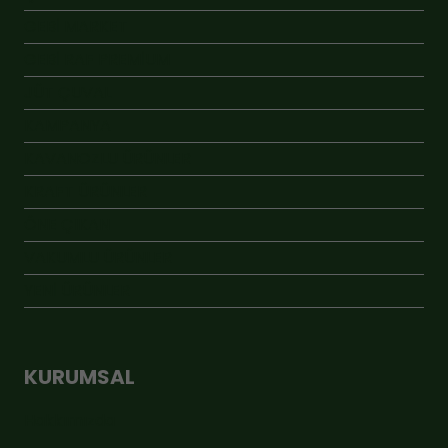
GEBİ MARKET
GEBİ RAF PREMİUM
JÜT ÇUVAL
KAMPANYA
KAVANOZLU ÜRÜNLER
KRAFT ÜRÜNLER
ÖNE ÇIKAN
VAKUMLU ÜRÜNLER
YENİ ÜRÜNLER
KURUMSAL
Hakkımızda