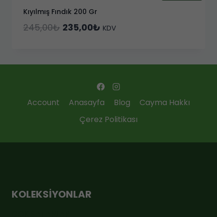
Kıyılmış Fındık 200 Gr
Orijinal
Şu
245,00
₺
235,00
₺
KDV
fiyat:
andaki
245,00₺.
fiyat:
235,00₺.
Account
Anasayfa
Blog
Cayma Hakkı
Çerez Politikası
KOLEKSIYONLAR
ÇOK SATANLAR