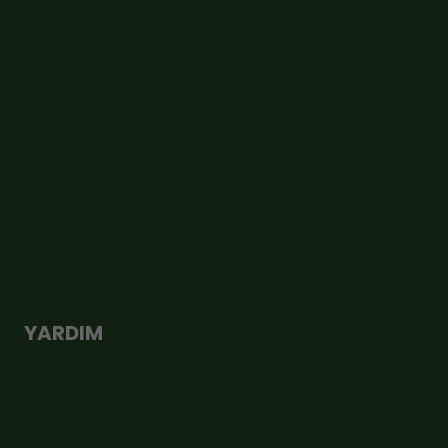
İletişim
Üyelik Sözleşmesi
Şirket Bilgileri
KVKK Aydınlatma Metni
Çerez Politikası
Mesafeli Satış Sözleşmesi
Gizlilik ve Güvenlik
YARDIM
Teslimat
Değişim ve İade