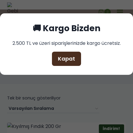
Skip
to
0
🚚 2.500 TL ve üzeri siparişlerinizde kargo ücretsizdir!
content
🚚 Kargo Bizden
2.500 TL ve üzeri siparişlerinizde kargo ücretsiz.
kıyılmış fındık
Kapat
Tek bir sonuç gösteriliyor
İndirim!