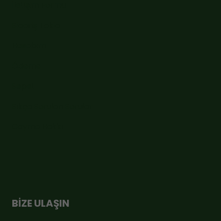
İletişim Formu
Sipariş Takip
Hesabım
Ödeme
Sepet
Sıkça Sorulan Sorular
Cayma Hakkı
BİZE ULAŞIN