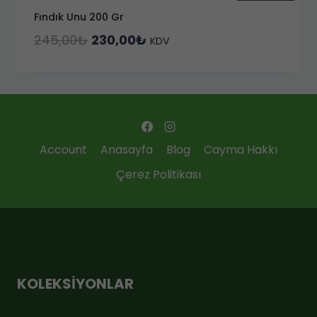
Fındık Unu 200 Gr
Orijinal
Şu
245,00
₺
230,00
₺
KDV
fiyat:
andaki
245,00₺.
fiyat:
230,00₺.
Account
Anasayfa
Blog
Cayma Hakkı
Çerez Politikası
KOLEKSIYONLAR
ÇOK SATANLAR