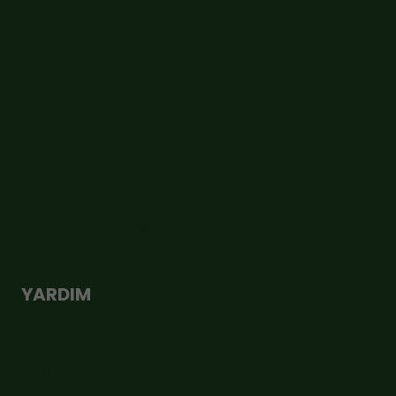
İletişim
Üyelik Sözleşmesi
Şirket Bilgileri
KVKK Aydınlatma Metni
Çerez Politikası
Mesafeli Satış Sözleşmesi
Gizlilik ve Güvenlik
YARDIM
Teslimat
Değişim ve İade