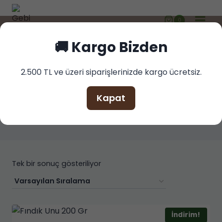
Skip
to
0
🚚 2.500 TL ve üzeri siparişlerinizde kargo ücretsizdir!
content
🚚 Kargo Bizden
2.500 TL ve üzeri siparişlerinizde kargo ücretsiz.
Glüten İçermez
Kapat
Tek bir sonuç gösteriliyor
İndirim!