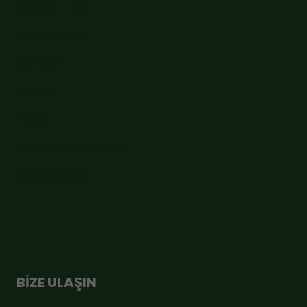
İletişim Formu
Sipariş Takip
Hesabım
Ödeme
Sepet
Sıkça Sorulan Sorular
Cayma Hakkı
BİZE ULAŞIN