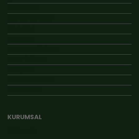
GEBİ MARKET
GEBİ RAF PREMİUM
JÜT ÇUVAL
KAMPANYA
KAVANOZLU ÜRÜNLER
KRAFT ÜRÜNLER
ÖNE ÇIKAN
VAKUMLU ÜRÜNLER
YENİ ÜRÜNLER
KURUMSAL
Hakkımızda